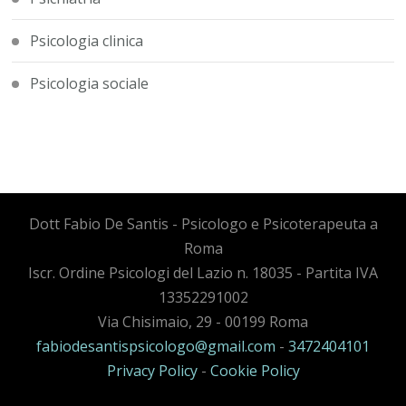
Psicologia clinica
Psicologia sociale
Dott Fabio De Santis - Psicologo e Psicoterapeuta a
Roma
Iscr. Ordine Psicologi del Lazio n. 18035 - Partita IVA
13352291002
Via Chisimaio, 29 - 00199 Roma
fabiodesantispsicologo@gmail.com
-
3472404101
Privacy Policy
-
Cookie Policy