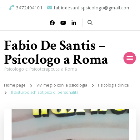
3472404101
fabiodesantispsicologo@gmail.com
Fabio De Santis –
Psicologo a Roma
Psicologo e Psicoterapeuta a Roma
Home page
Vivi meglio con la psicologia
Psicologia clinica
Il disturbo schizotipico di personalità