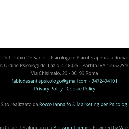
Dott Fabio De Santis - Psicologo e Psicoterapeuta a Roma
cr. Ordine Psicologi del Lazio n. 18035 - Partita IVA 13352291
Via Chisimaio, 29 - 00199 Roma
fabiodesantispsicologo@gmail.com
-
3472404101
Privacy Policy
-
Cookie Policy
Sito realizzato da
Rocco Iannalfo
&
Marketing per Psicologi
m Coack | Sviluppato da
Blossom Themes
. Powered by
Wor