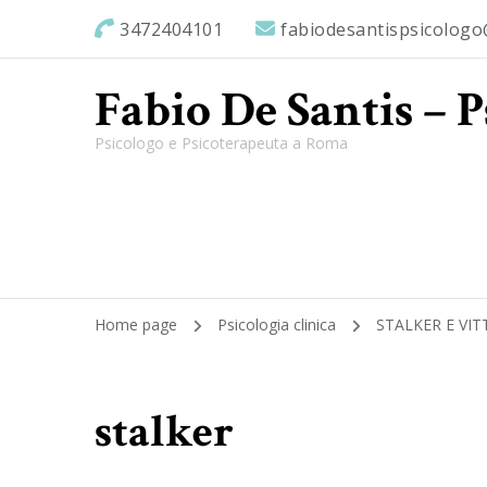
3472404101
fabiodesantispsicolog
Fabio De Santis – 
Psicologo e Psicoterapeuta a Roma
Home page
Psicologia clinica
STALKER E VIT
stalker