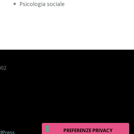
Psicologia sociale
002
dPress
.