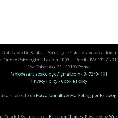
Dott Fabio De Santis - Psicologo e Psicoterapeuta a Roma
cr. Ordine Psicologi del Lazio n. 18035 - Partita IVA 13352291
Via Chisimaio, 29 - 00199 Roma
fabiodesantispsicologo@gmail.com
-
3472404101
Privacy Policy
-
Cookie Policy
Sito realizzato da
Rocco Iannalfo
&
Marketing per Psicologi
m Coack | Sviluppato da
Blossom Themes
. Powered by
Wor