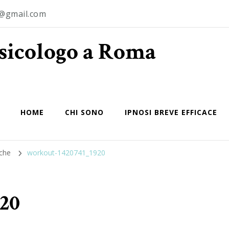
o@gmail.com
Psicologo a Roma
HOME
CHI SONO
IPNOSI BREVE EFFICACE
iche
workout-1420741_1920
20