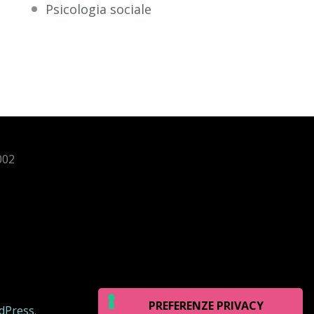
Psicologia sociale
002
dPress
.