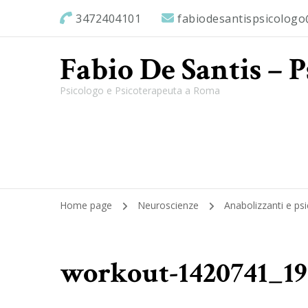
3472404101
fabiodesantispsicolog
Fabio De Santis – 
Psicologo e Psicoterapeuta a Roma
Home page
Neuroscienze
Anabolizzanti e ps
workout-1420741_19