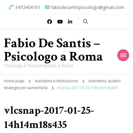
3472404101
fabiodesantispsicologo@gmail.com
Fabio De Santis –
Psicologo a Roma
Psicologo e Psicoterapeuta a Roma
Home page
Autostima e Motivazione
Autostima: quattro
strategie per aumentarla
vlcsnap-2017-01-25-14h14m18s435
vlcsnap-2017-01-25-
14h14m18s435