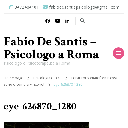
3472404101
fabiodesantispsicologo@gmail.com
Fabio De Santis –
Psicologo a Roma
Psicologo e Psicoterapeuta a Roma
Home page
Psicologia clinica
I disturbi somatoformi: cosa
sono e come si vincono!
eye-626870_1280
eye-626870_1280