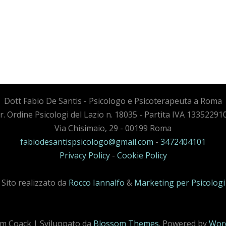
Dott Fabio De Santis - Psicologo e Psicoterapeuta a Roma
cr. Ordine Psicologi del Lazio n. 18035 - Partita IVA 13352291
Via Chisimaio, 29 - 00199 Roma
fabiodesantispsicologo@gmail.com
-
3472404101
Privacy Policy
-
Cookie Policy
Sito realizzato da
Rocco Iannalfo
&
Marketing per Psicologi
m Coack | Sviluppato da
Blossom Themes
. Powered by
Wor