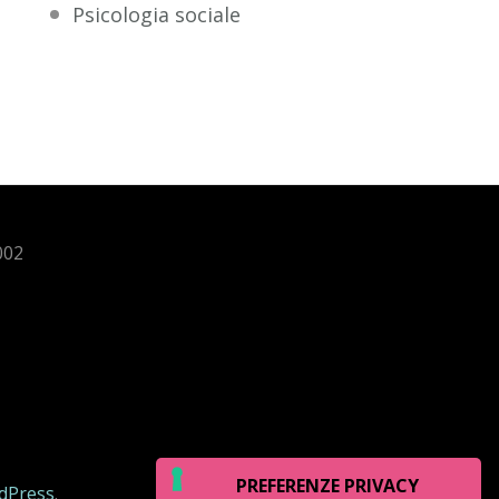
Psicologia sociale
002
dPress
.