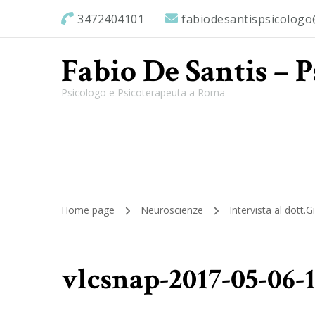
3472404101
fabiodesantispsicolog
Fabio De Santis – 
Psicologo e Psicoterapeuta a Roma
Home page
Neuroscienze
Intervista al dott.
vlcsnap-2017-05-06