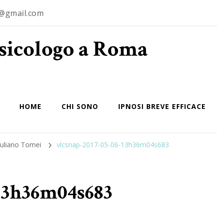
o@gmail.com
Psicologo a Roma
HOME
CHI SONO
IPNOSI BREVE EFFICACE
Giuliano Tomei
vlcsnap-2017-05-06-13h36m04s683
-13h36m04s683