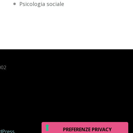
Psicologia sociale
002
dPress
.