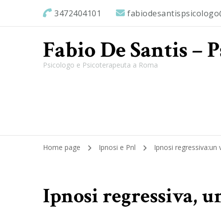
3472404101
fabiodesantispsicolog
Fabio De Santis – 
Psicologo e Psicoterapeuta a Roma
Home page
Ipnosi e Pnl
Ipnosi regressiva:un 
Ipnosi regressiva, u