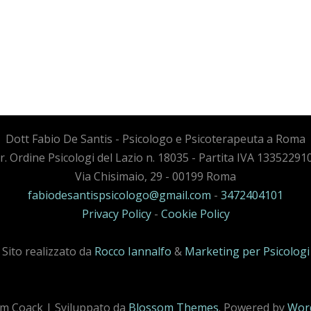
Dott Fabio De Santis - Psicologo e Psicoterapeuta a Roma
cr. Ordine Psicologi del Lazio n. 18035 - Partita IVA 13352291
Via Chisimaio, 29 - 00199 Roma
fabiodesantispsicologo@gmail.com
-
3472404101
Privacy Policy
-
Cookie Policy
Sito realizzato da
Rocco Iannalfo
&
Marketing per Psicologi
m Coack | Sviluppato da
Blossom Themes
. Powered by
Wor