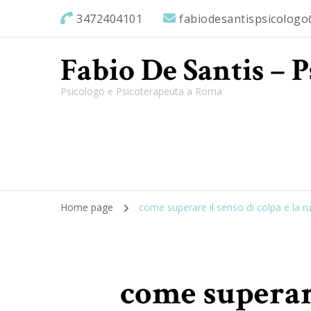
3472404101
fabiodesantispsicolog
Fabio De Santis – 
Psicologo e Psicoterapeuta a Roma
Home page
come superare il senso di colpa e la 
come superare