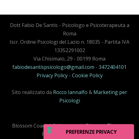
Dott Fabio De Santis - Psicologo e Psicoterapeuta a
Roma
Iscr. Ordine Psicologi del Lazio n. 18035 - Partita IVA
13352291002
Via Chisimaio, 29 - 00199 Roma
fabiodesantispsicologo@gmail.com
-
3472404101
Privacy Policy
-
Cookie Policy
Sito realizzato da
Rocco Iannalfo
&
Marketing per
Psicologi
Blossom Coack | Sviluppato da
Blossom Themes
.
Powered by
WordPress
.