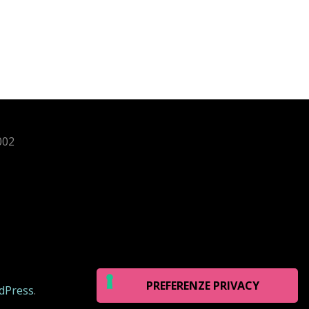
002
dPress
.