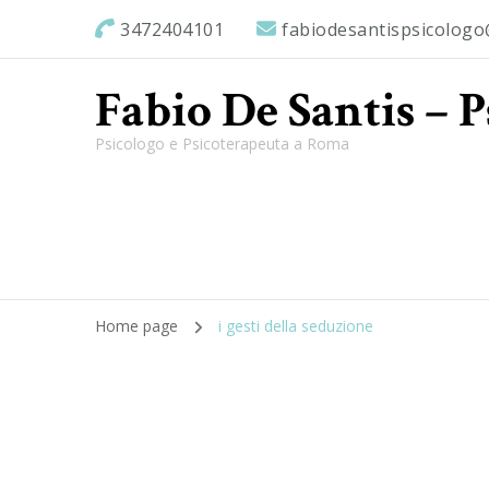
3472404101
fabiodesantispsicolog
Fabio De Santis – 
Psicologo e Psicoterapeuta a Roma
Home page
i gesti della seduzione