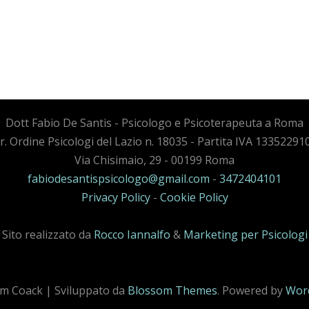
Dott Fabio De Santis - Psicologo e Psicoterapeuta a Roma
cr. Ordine Psicologi del Lazio n. 18035 - Partita IVA 13352291
Via Chisimaio, 29 - 00199 Roma
fabiodesantispsicologo@gmail.com
-
3472404101
Privacy Policy
-
Cookie Policy
Sito realizzato da
Rocco Iannalfo
&
Marketing per Psicologi
m Coack | Sviluppato da
Blossom Themes
. Powered by
Wor