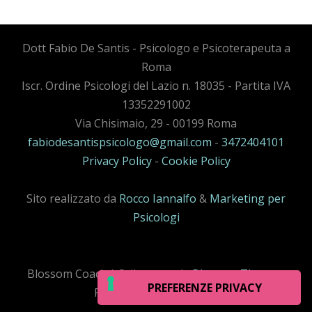
Dott Fabio De Santis - Psicologo e Psicoterapeuta a
Roma
Iscr. Ordine Psicologi del Lazio n. 18035 - Partita IVA
13352291002
Via Chisimaio, 29 - 00199 Roma
fabiodesantispsicologo@gmail.com
-
3472404101
Privacy Policy
-
Cookie Policy
Sito realizzato da
Rocco Iannalfo
&
Marketing per
Psicologi
Blossom Coack | Sviluppato da
Blossom Themes
.
Powered by
WordPress
.