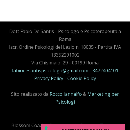
Dott Fabio De Santis - Psicologo e Psicoterapeuta a
Roma
Iscr. Ordine Psicologi del Lazio n. 18035 - Partita IVA
13352291002
Via Chisimaio, 29 - 00199 Roma
fabiodesantispsicologo@gmail.com
-
3472404101
Privacy Policy
-
Cookie Policy
Sito realizzato da
Rocco Iannalfo
&
Marketing per
Psicologi
Blossom Coack | Sviluppato da
Blossom Themes
.