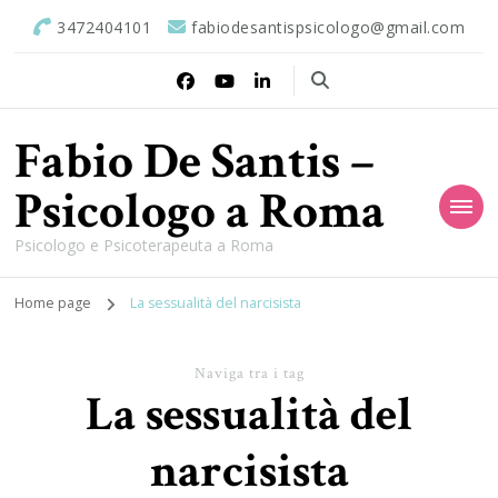
3472404101
fabiodesantispsicologo@gmail.com
Fabio De Santis –
Psicologo a Roma
Psicologo e Psicoterapeuta a Roma
Home page
La sessualità del narcisista
Naviga tra i tag
La sessualità del
narcisista