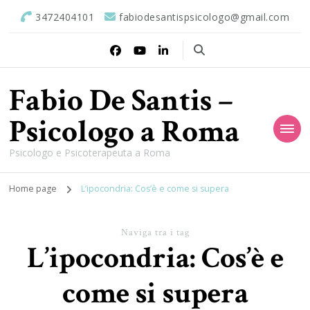
3472404101
fabiodesantispsicologo@gmail.com
Fabio De Santis –
Psicologo a Roma
Psicologo e Psicoterapeuta a Roma
Home page
L’ipocondria: Cos’è e come si supera
Naviga tra i tag
L’ipocondria: Cos’è e
come si supera