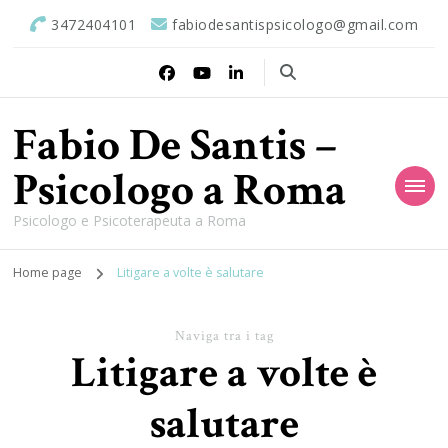
3472404101
fabiodesantispsicologo@gmail.com
Fabio De Santis –
Psicologo a Roma
Psicologo e Psicoterapeuta a Roma
Home page
Litigare a volte è salutare
Naviga tra i tag
Litigare a volte è
salutare