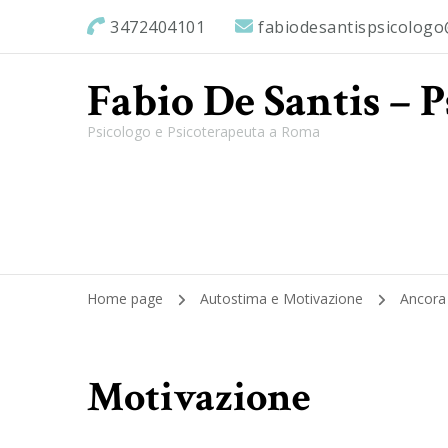
3472404101
fabiodesantispsicolog
Fabio De Santis – 
Psicologo e Psicoterapeuta a Roma
Home page
Autostima e Motivazione
Ancora 
Motivazione