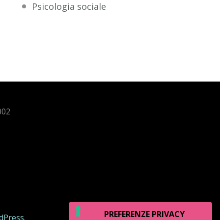
Psicologia sociale
002
dPress
.