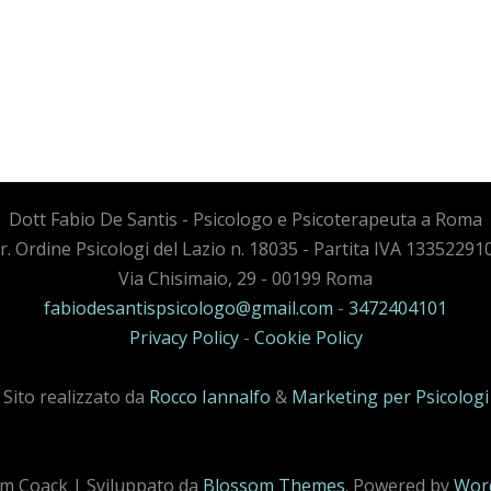
Dott Fabio De Santis - Psicologo e Psicoterapeuta a Roma
cr. Ordine Psicologi del Lazio n. 18035 - Partita IVA 13352291
Via Chisimaio, 29 - 00199 Roma
fabiodesantispsicologo@gmail.com
-
3472404101
Privacy Policy
-
Cookie Policy
Sito realizzato da
Rocco Iannalfo
&
Marketing per Psicologi
m Coack | Sviluppato da
Blossom Themes
. Powered by
Wor