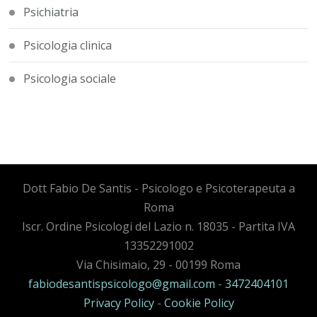
Psichiatria
Psicologia clinica
Psicologia sociale
Dott Fabio De Santis - Psicologo e Psicoterapeuta a
Roma
Iscr. Ordine Psicologi del Lazio n. 18035 - Partita IVA
13352291002
Via Chisimaio, 29 - 00199 Roma
fabiodesantispsicologo@gmail.com
-
3472404101
Privacy Policy
-
Cookie Policy