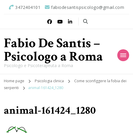
3472404101
fabiodesantispsicologo@gmail.com
Fabio De Santis –
Psicologo a Roma
Psicologo e Psicoterapeuta a Roma
Home page
Psicologia clinica
Come sconfiggere la fobia dei
serpenti
animal-161424_1280
animal-161424_1280