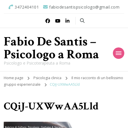
3472404101
fabiodesantispsicologo@gmail.com
Fabio De Santis –
Psicologo a Roma
Psicologo e Psicoterapeuta a Roma
Home page
Psicologia clinica
Il mio racconto di un bellissimo
gruppo esperienziale
CQiJ-UXWwAA5Lld
CQiJ-UXWwAA5Lld