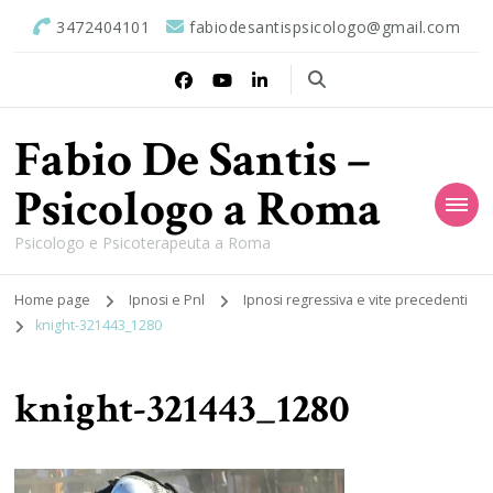
3472404101
fabiodesantispsicologo@gmail.com
Fabio De Santis –
Psicologo a Roma
Psicologo e Psicoterapeuta a Roma
Home page
Ipnosi e Pnl
Ipnosi regressiva e vite precedenti
knight-321443_1280
knight-321443_1280