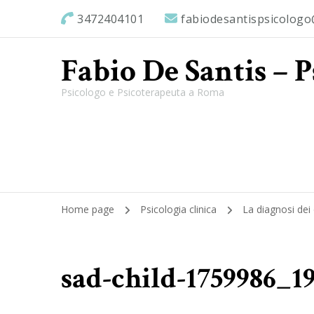
3472404101
fabiodesantispsicolog
Fabio De Santis – 
Psicologo e Psicoterapeuta a Roma
Home page
Psicologia clinica
La diagnosi dei d
sad-child-1759986_1