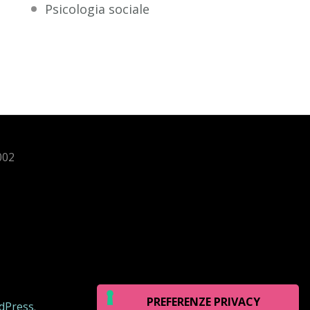
Psicologia sociale
002
dPress
.