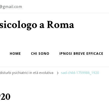
o@gmail.com
Psicologo a Roma
HOME
CHI SONO
IPNOSI BREVE EFFICACE
isturbi psichiatrici in età evolutiva
sad-child-1759986_1920
920