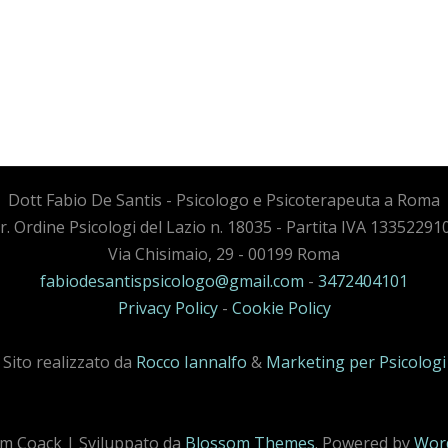
Dott Fabio De Santis - Psicologo e Psicoterapeuta a Roma
cr. Ordine Psicologi del Lazio n. 18035 - Partita IVA 13352291
Via Chisimaio, 29 - 00199 Roma
fabiodesantispsicologo@gmail.com
-
3472404101
Privacy Policy
-
Cookie Policy
Sito realizzato da
Rocco Iannalfo
&
Marketing per Psicologi
m Coack | Sviluppato da
Blossom Themes
. Powered by
Wor