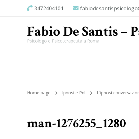
3472404101
fabiodesantispsicolog
Fabio De Santis – 
Psicologo e Psicoterapeuta a Roma
Home page
Ipnosi e Pnl
L'ipnosi conversazio
man-1276255_1280