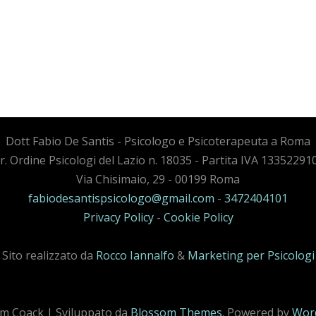
Dott Fabio De Santis - Psicologo e Psicoterapeuta a Roma
cr. Ordine Psicologi del Lazio n. 18035 - Partita IVA 13352291
Via Chisimaio, 29 - 00199 Roma
fabiodesantispsicologo@gmail.com
-
3472404101
Privacy Policy
-
Cookie Policy
Sito realizzato da
Rocco Iannalfo
&
Marketing per Psicologi
m Coack | Sviluppato da
Blossom Themes
. Powered by
Wor