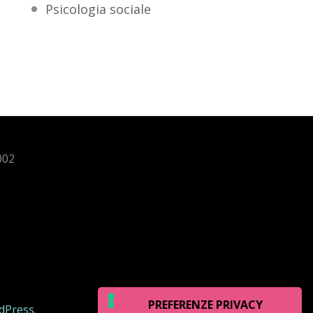
Psicologia sociale
002
dPress
.