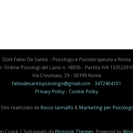
Dott Fabio De Santis - Psicologo e Psicoterapeuta a Roma
cr. Ordine Psicologi del Lazio n. 18035 - Partita IVA 13352291
Via Chisimaio, 29 - 00199 Roma
fabiodesantispsicologo@gmail.com
-
3472404101
Privacy Policy
-
Cookie Policy
Sito realizzato da
Rocco Iannalfo
&
Marketing per Psicologi
m Coack | Sviluppato da
Blossom Themes
. Powered by
Wor