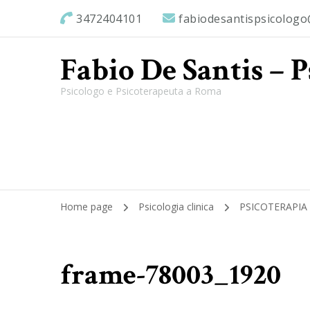
3472404101
fabiodesantispsicolog
Fabio De Santis – 
Psicologo e Psicoterapeuta a Roma
Home page
Psicologia clinica
PSICOTERAPIA 
frame-78003_1920