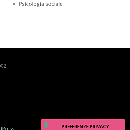
Psicologia sociale
002
dPress
.