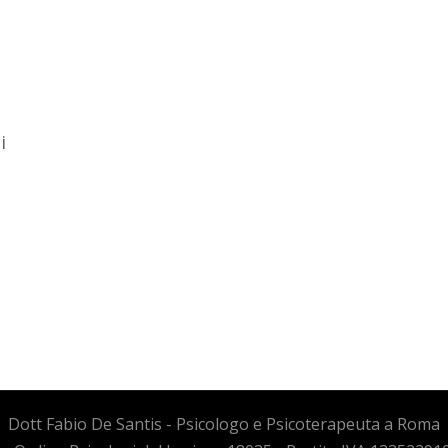
i
Dott Fabio De Santis - Psicologo e Psicoterapeuta a Roma