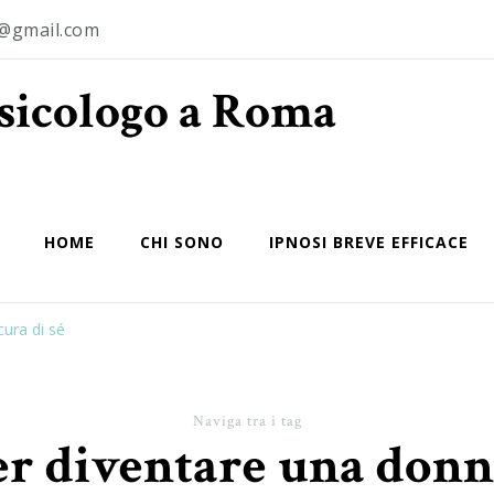
o@gmail.com
Psicologo a Roma
HOME
CHI SONO
IPNOSI BREVE EFFICACE
cura di sé
Naviga tra i tag
per diventare una donna