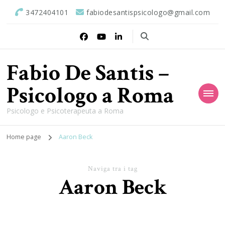
3472404101
fabiodesantispsicologo@gmail.com
Fabio De Santis –
Psicologo a Roma
Psicologo e Psicoterapeuta a Roma
Home page
Aaron Beck
Naviga tra i tag
Aaron Beck