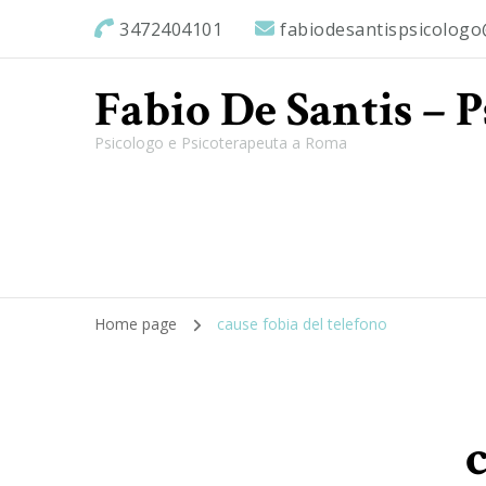
3472404101
fabiodesantispsicolog
Fabio De Santis – 
Psicologo e Psicoterapeuta a Roma
Home page
cause fobia del telefono