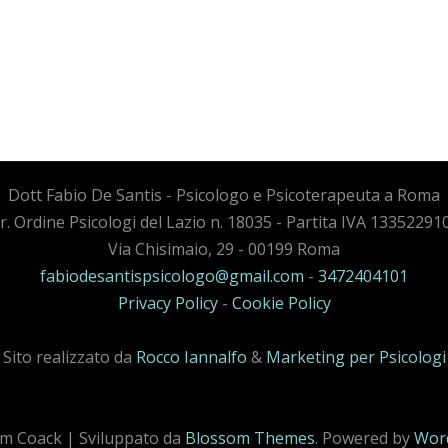
Dott Fabio De Santis - Psicologo e Psicoterapeuta a Roma
cr. Ordine Psicologi del Lazio n. 18035 - Partita IVA 13352291
Via Chisimaio, 29 - 00199 Roma
fabiodesantispsicologo@gmail.com
-
3472404101
Privacy Policy
-
Cookie Policy
Sito realizzato da
Rocco Iannalfo
&
Marketing per Psicologi
m Coack | Sviluppato da
Blossom Themes
. Powered by
Wor