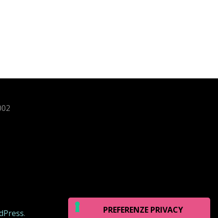
002
dPress
.