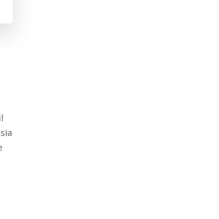
l
sia
e