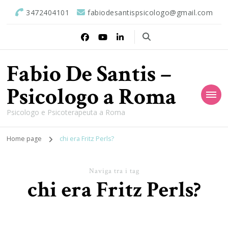
3472404101
fabiodesantispsicologo@gmail.com
Fabio De Santis –
Psicologo a Roma
Psicologo e Psicoterapeuta a Roma
Home page
chi era Fritz Perls?
Naviga tra i tag
chi era Fritz Perls?