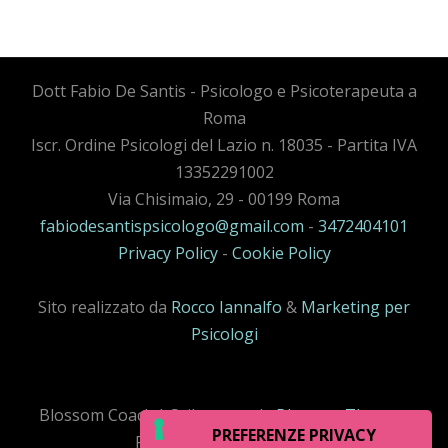
Dott Fabio De Santis - Psicologo e Psicoterapeuta a
Roma
Iscr. Ordine Psicologi del Lazio n. 18035 - Partita IVA
13352291002
Via Chisimaio, 29 - 00199 Roma
fabiodesantispsicologo@gmail.com
-
3472404101
Privacy Policy
-
Cookie Policy
Sito realizzato da
Rocco Iannalfo
&
Marketing per
Psicologi
Blossom Coack | Sviluppato da
Blossom Themes
.
Powered by
WordPress
.