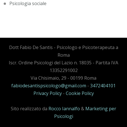
Psicologia sociale
Dott Fabio De Santis - Psicologo e Psicoterapeuta a
Roma
Iscr. Ordine Psicologi del Lazio n. 18035 - Partita IVA
13352291002
Via Chisimaio, 29 - 00199 Roma
fabiodesantispsicologo@gmail.com
-
3472404101
Privacy Policy
-
Cookie Policy
Sito realizzato da
Rocco Iannalfo
&
Marketing per
Psicologi