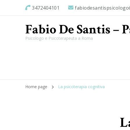
3472404101
fabiodesantispsicolog
Fabio De Santis – 
Psicologo e Psicoterapeuta a Roma
Home page
La psicoterapia cognitiva
L