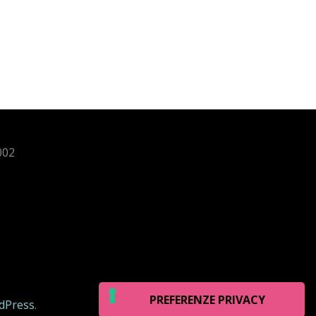
002
dPress
.