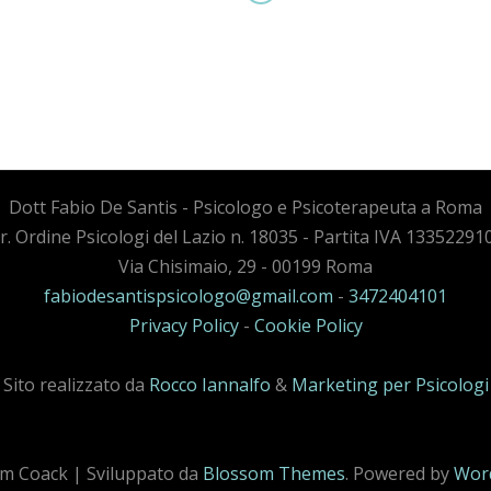
Dott Fabio De Santis - Psicologo e Psicoterapeuta a Roma
cr. Ordine Psicologi del Lazio n. 18035 - Partita IVA 13352291
Via Chisimaio, 29 - 00199 Roma
fabiodesantispsicologo@gmail.com
-
3472404101
Privacy Policy
-
Cookie Policy
Sito realizzato da
Rocco Iannalfo
&
Marketing per Psicologi
m Coack | Sviluppato da
Blossom Themes
. Powered by
Wor