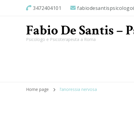
3472404101
fabiodesantispsicolog
Fabio De Santis – 
Psicologo e Psicoterapeuta a Roma
Home page
l’anoressia nervosa