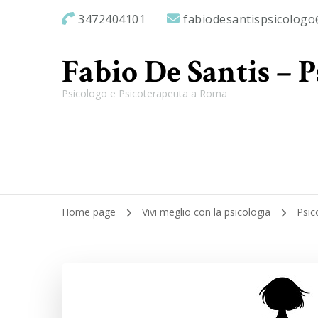
3472404101
fabiodesantispsicolog
Fabio De Santis – 
Psicologo e Psicoterapeuta a Roma
Home page
Vivi meglio con la psicologia
Psic