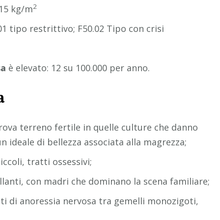
2
 15 kg/m
01 tipo restrittivo; F50.02 Tipo con crisi
sa
è elevato: 12 su 100.000 per anno.
a
rova terreno fertile in quelle culture che danno
un ideale di bellezza associata alla magrezza;
ccoli, tratti ossessivi;
llanti, con madri che dominano la scena familiare;
vati di anoressia nervosa tra gemelli monozigoti,