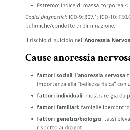
Estremo: Indice di massa corporea <
Codici diagnostici:
ICD-9: 307.1; ICD-10: F50.
bulimiche/condotte di eliminazione.
Il rischio di suicidio nell’
Anoressia Nervo
Cause anoressia nervos
fattori sociali
:
l’anoressia nervosa
t
importanza alla “bellezza fisica” con 
fattori individuali:
mostrare già da pi
fattori familiari:
famiglie ipercontro
fattori genetici/biologici
: tassi ele
rispetto ai dizigoti