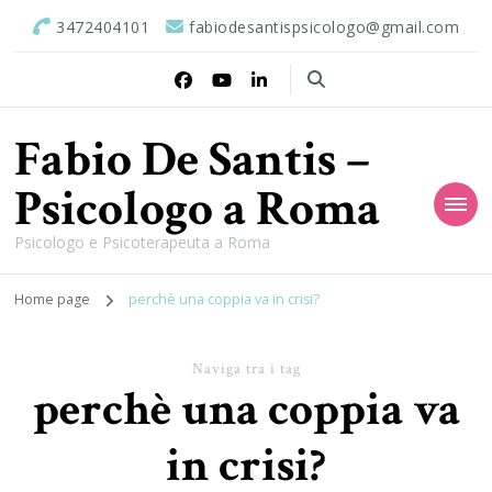
3472404101
fabiodesantispsicologo@gmail.com
Fabio De Santis –
Psicologo a Roma
Psicologo e Psicoterapeuta a Roma
Home page
perchè una coppia va in crisi?
Naviga tra i tag
perchè una coppia va
in crisi?