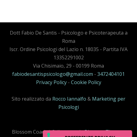
Dott Fabio De Santis - Psicologo e Psicoterapeuta a
Roma
Iscr. Ordine Psicologi del Lazio n. 18035 - Partita IVA
13352291002
Via Chisimaio, 29 - 00199 Roma
fabiodesantispsicologo@gmail.com
-
3472404101
Privacy Policy
-
Cookie Policy
Sito realizzato da
Rocco Iannalfo
&
Marketing per
Psicologi
Blossom Coack | Sviluppato da
Blossom Themes
.