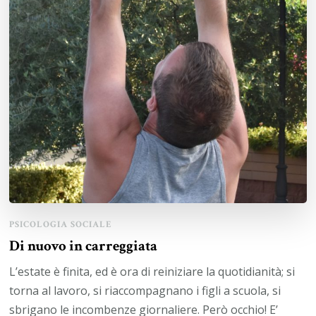
PSICOLOGIA SOCIALE
Di nuovo in carreggiata
L’estate è finita, ed è ora di reiniziare la quotidianità; si
torna al lavoro, si riaccompagnano i figli a scuola, si
sbrigano le incombenze giornaliere. Però occhio! E’