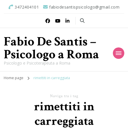
3472404101
fabiodesantispsicologo@gmail.com
Fabio De Santis –
Psicologo a Roma
Psicologo e Psicoterapeuta a Roma
Home page
rimettiti in carreggiata
Naviga tra i tag
rimettiti in
carreggiata