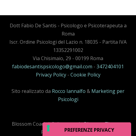
Dott Fabio De Santis - Psicologo e Psicoterapeuta a
Roma
Iscr. Ordine Psicologi del Lazio n. 18035 - Partita IVA
13352291002
Via Chisimaio, 29 - 00199 Roma
fabiodesantispsicologo@gmail.com
-
3472404101
Privacy Policy
-
Cookie Policy
Sito realizzato da
Rocco Iannalfo
&
Marketing per
Psicologi
Blossom Coack | Sviluppato da
Blossom Themes
.
Powered by
WordPress
.