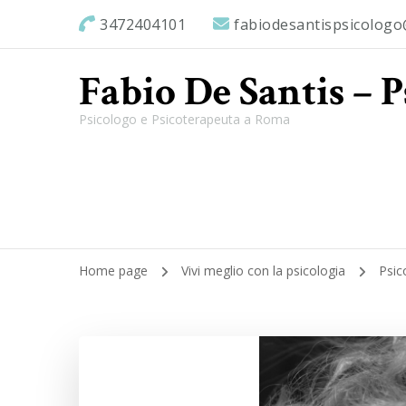
3472404101
fabiodesantispsicolog
Fabio De Santis – 
Psicologo e Psicoterapeuta a Roma
Home page
Vivi meglio con la psicologia
Psic