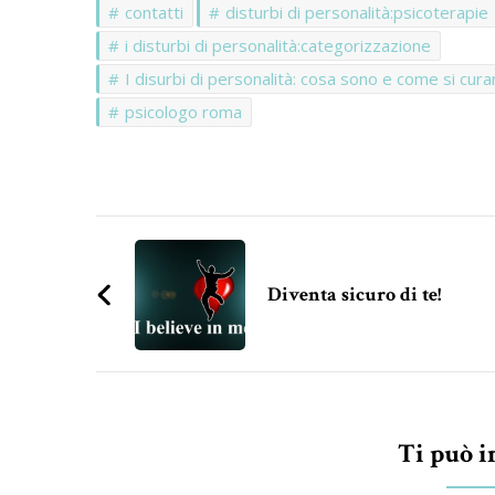
contatti
disturbi di personalità:psicoterapie
i disturbi di personalità:categorizzazione
I disurbi di personalità: cosa sono e come si cur
psicologo roma
Navigazione
articoli
Diventa sicuro di te!
Ti può i