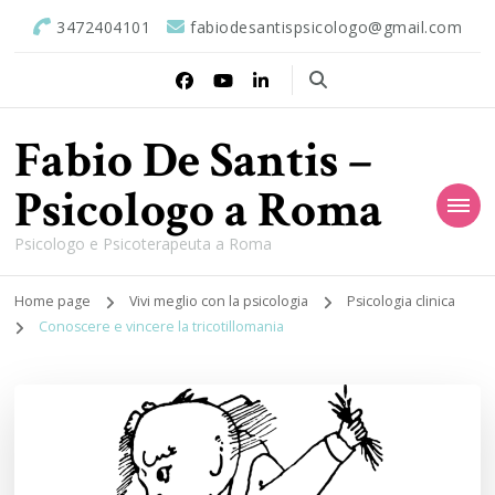
3472404101
fabiodesantispsicologo@gmail.com
Fabio De Santis –
Psicologo a Roma
Psicologo e Psicoterapeuta a Roma
Home page
Vivi meglio con la psicologia
Psicologia clinica
Conoscere e vincere la tricotillomania