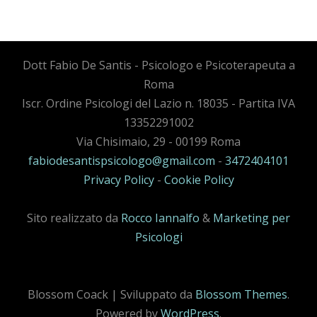
Dott Fabio De Santis - Psicologo e Psicoterapeuta a
Roma
Iscr. Ordine Psicologi del Lazio n. 18035 - Partita IVA
13352291002
Via Chisimaio, 29 - 00199 Roma
fabiodesantispsicologo@gmail.com
-
3472404101
Privacy Policy
-
Cookie Policy
Sito realizzato da
Rocco Iannalfo
&
Marketing per
Psicologi
Blossom Coack | Sviluppato da
Blossom Themes
.
Powered by
WordPress
.