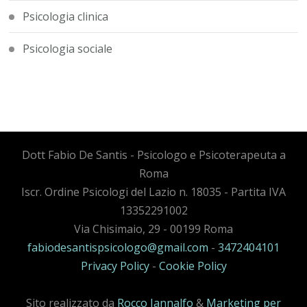
Psicologia clinica
Psicologia sociale
Dott Fabio De Santis - Psicologo e Psicoterapeuta a
Roma
Iscr. Ordine Psicologi del Lazio n. 18035 - Partita IVA
13352291002
Via Chisimaio, 29 - 00199 Roma
fabiodesantispsicologo@gmail.com
-
3472404101
Privacy Policy
-
Cookie Policy
Sito realizzato da
Rocco Iannalfo
&
Marketing per