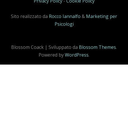
Privacy Policy
-
Cookie Policy
Sito realizzato da
Rocco Iannalfo
&
Marketing per
Psicologi
Blossom Coack | Sviluppato da
Blossom Themes
.
Powered by
WordPress
.