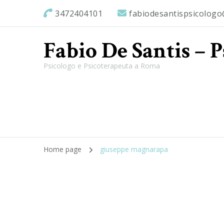
3472404101
fabiodesantispsicolog
Fabio De Santis – 
Psicologo e Psicoterapeuta a Roma
Home page
giuseppe magnarapa