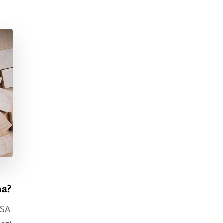
na?
OSA