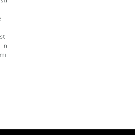
sti
e
sti
 in
imi