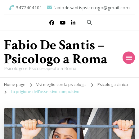
3472404101
fabiodesantispsicologo@gmail.com
Fabio De Santis –
Psicologo a Roma
Psicologo e Psicoterapeuta a Roma
Home page
Vivi meglio con la psicologia
Psicologia clinica
La prigione dell’ossessivo-compulsivo