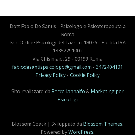
Dott Fabio De Santis - Psicologo e Psicoterapeuta a
Roma
Iscr. Ordine Psicologi del Lazio n. 18035 - Partita IVA
13352291002
Via Chisimaio, 29 - 00199 Roma
fabiodesantispsicologo@gmail.com
-
3472404101
Privacy Policy
-
Cookie Policy
Sito realizzato da
Rocco Iannalfo
&
Marketing per
Psicologi
Blossom Coack | Sviluppato da
Blossom Themes
.
Powered by
WordPress
.