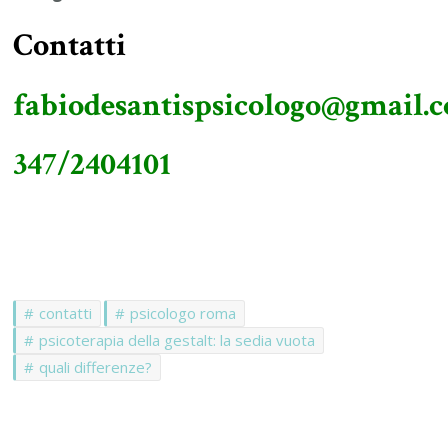
Contatti
fabiodesantispsicologo@gmail.
347/2404101
contatti
psicologo roma
psicoterapia della gestalt: la sedia vuota
quali differenze?