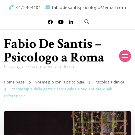
3472404101
fabiodesantispsicologo@gmail.com
Fabio De Santis –
Psicologo a Roma
Psicologo e Psicoterapeuta a Roma
Home page
Vivi meglio con la psicologia
Psicologia clinica
Psicoterapia della gestalt: sedia calda e sedia vuota, quali
differenze?