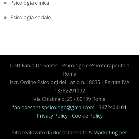
Psicologia clinica
Psicologia sociale
Dott Fabio De Santis - Psicologo e Psicoterapeuta a
Roma
Iscr. Ordine Psicologi del Lazio n. 18035 - Partita IVA
13352291002
Via Chisimaio, 29 - 00199 Roma
fabiodesantispsicologo@gmail.com
-
3472404101
Privacy Policy
-
Cookie Policy
Sito realizzato da
Rocco Iannalfo
&
Marketing per